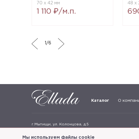
70 x 42 мм
48 x 
1 110 ₽/м.п.
69
1
/
6
Каталог
О компан
г.Мытищи, ул. Колонцова, д.5
Пн-пт: с 9:00 до 18:00, сб, вс - выходные дни
Мы используем файлы cookie
+7
(495) 625-05-50
+7 (495) 637-68-07
+7 (925) 