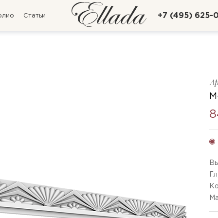
+7 (495) 625-
олио
Статьи
А
M
8
Вы
Гл
Ко
Ма