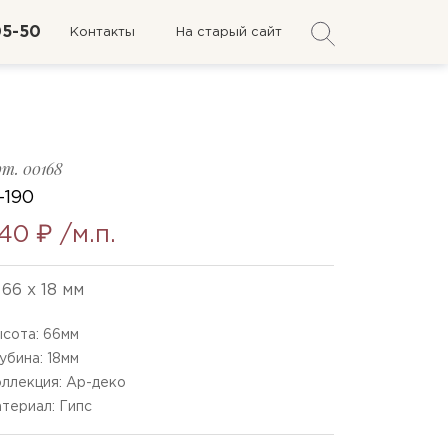
05-50
Контакты
На старый сайт
рт.
00168
-190
40 ₽
/м.п.
66 x 18 мм
сота:
66
мм
убина:
18
мм
ллекция: Ар-деко
териал: Гипс