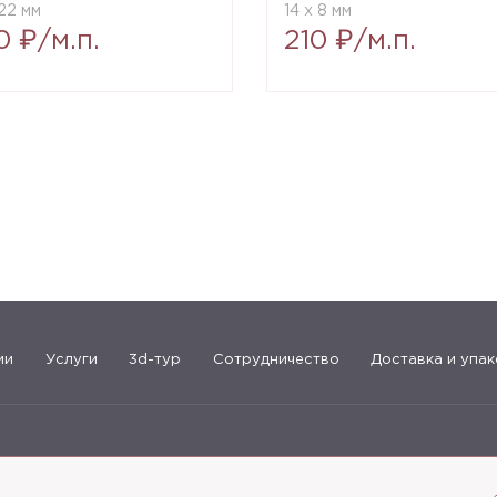
22 мм
14 x 8 мм
0 ₽/м.п.
210 ₽/м.п.
ии
Услуги
3d-тур
Сотрудничество
Доставка и упак
183-09-30