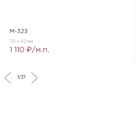
M-323
70 x 42 мм
1 110 ₽/м.п.
1
/
21