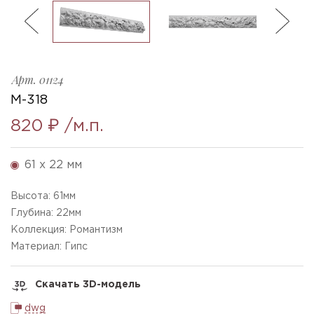
ль
3
M-318_h61x22mm
Ellada
Sketchfab
Арт.
01124
M-318
820 ₽
/м.п.
61 x 22 мм
Высота:
61
мм
Глубина:
22
мм
Коллекция: Романтизм
Материал: Гипс
Скачать 3D-модель
dwg