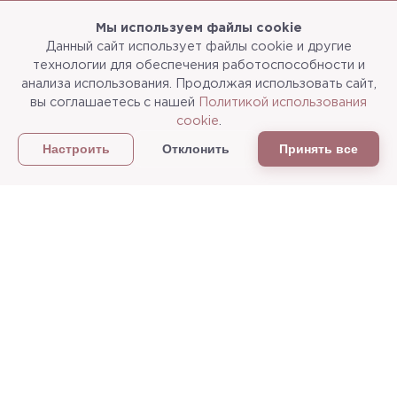
Мы используем файлы cookie
Данный сайт использует файлы cookie и другие
Каталог
О компании
технологии для обеспечения работоспособности и
анализа использования. Продолжая использовать сайт,
Услуги
3d-тур
вы соглашаетесь с нашей
Политикой использования
cookie
.
Сотрудничество
Доставка и упаковка
Отклонить
Принять все
Настроить
Политика конфиденциальности
Статьи
г.Мытищи, ул. Колонцова, д.5
Пн-пт: с 9:00 до 18:00, сб, вс - выходные дни
+7
(495) 625-05-50
+7 (495) 637-68-07
+7 (925) 183-09-30
© 2026 Ellada. Лепная мастерская / лепнина из гипса.
Разработка сайта — студия
«Сибирикс»