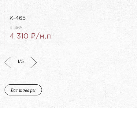
K-465
K-465
4 310 ₽/м.п.
1
/
5
Все товары