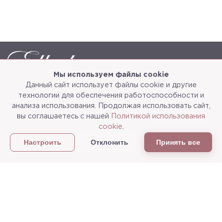
Мы используем файлы cookie
Данный сайт использует файлы cookie и другие
Каталог
О компании
технологии для обеспечения работоспособности и
анализа использования. Продолжая использовать сайт,
Услуги
3d-тур
вы соглашаетесь с нашей
Политикой использования
cookie
.
Сотрудничество
Доставка и упаковка
Отклонить
Принять все
Настроить
Политика конфиденциальности
Статьи
г.Мытищи, ул. Колонцова, д.5
Пн-пт: с 9:00 до 18:00, сб, вс - выходные дни
+7
(495) 625-05-50
+7 (495) 637-68-07
+7 (925) 183-09-30