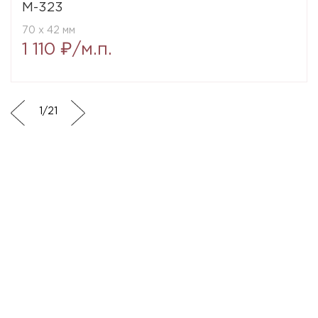
M-323
70 x 42 мм
1 110 ₽/м.п.
1
/
21