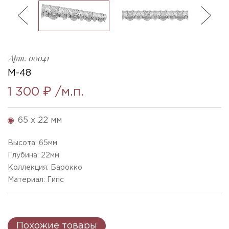
ль
3
Арт.
00041
M-48
1 300 ₽
/м.п.
65 x 22 мм
Высота:
65
мм
Глубина:
22
мм
Коллекция: Барокко
Материал: Гипс
Похожие товары