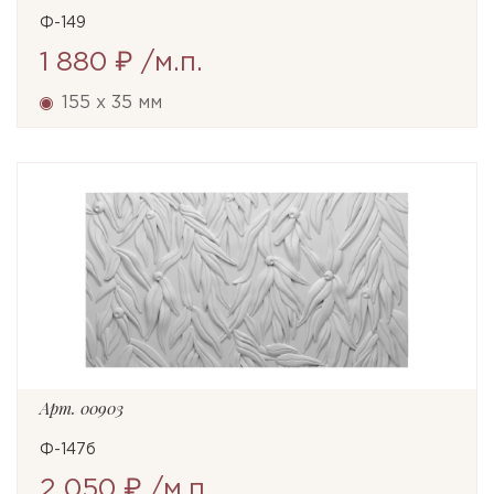
Ф-149
1 880 ₽
/м.п.
155 x 35 мм
Арт.
00903
Ф-147б
2 050 ₽
/м.п.