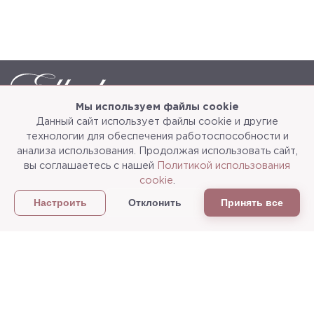
Мы используем файлы cookie
Данный сайт использует файлы cookie и другие
Каталог
О компании
технологии для обеспечения работоспособности и
анализа использования. Продолжая использовать сайт,
Услуги
3d-тур
вы соглашаетесь с нашей
Политикой использования
cookie
.
Сотрудничество
Доставка и упаковка
Отклонить
Принять все
Настроить
Политика конфиденциальности
Статьи
г.Мытищи, ул. Колонцова, д.5
Пн-пт: с 9:00 до 18:00, сб, вс - выходные дни
+7
(495) 625-05-50
+7 (495) 637-68-07
+7 (925) 183-09-30