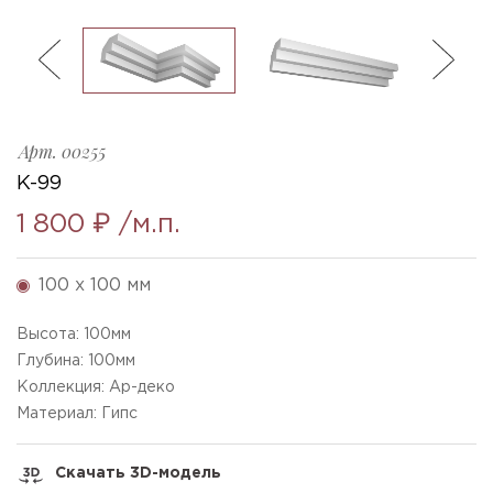
ль
3
K-99a_h100x100mm
Ellada
Sketchfab
Арт.
00255
K-99
1 800 ₽
/м.п.
100 x 100 мм
Высота:
100
мм
Глубина:
100
мм
Коллекция: Ар-деко
Материал: Гипс
Скачать 3D-модель