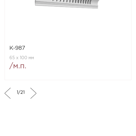
K-987
65 x 100 мм
/м.п.
1
/
21