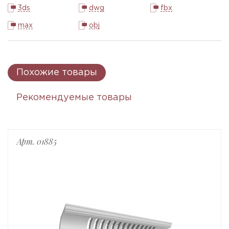
3ds
dwg
fbx
max
obj
Похожие товары
Рекомендуемые товары
Арт. 01885