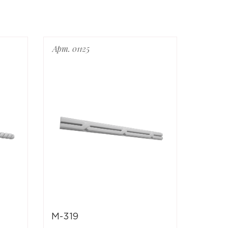
Арт. 01125
Арт. 01
M-319
M-318