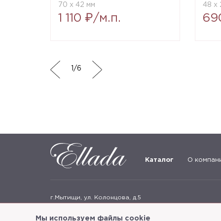
70 x 42 мм
48 x 
1 110 ₽/м.п.
69
1
/
6
Каталог
О компан
г.Мытищи, ул. Колонцова, д.5
Пн-пт: с 9:00 до 18:00, сб, вс - выходные дни
Мы используем файлы cookie
+7
(495) 625-05-50
+7 (495) 637-68-07
+7 (925) 