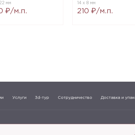
22 мм
14 x 8 мм
0 ₽/м.п.
210 ₽/м.п.
ии
Услуги
3d-тур
Сотрудничество
Доставка и упак
183-09-30