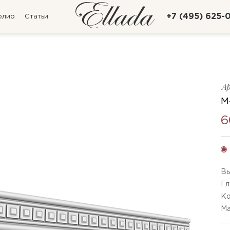
+7 (495) 625-
олио
Статьи
А
M
6
Вы
Гл
Ко
Ма