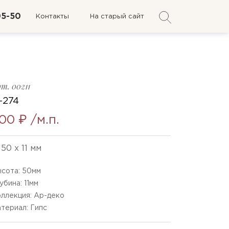
05-50
Контакты
На старый сайт
рт.
00211
-274
00 ₽
/м.п.
50 x 11 мм
сота:
50
мм
убина:
11
мм
ллекция: Ар-деко
териал: Гипс