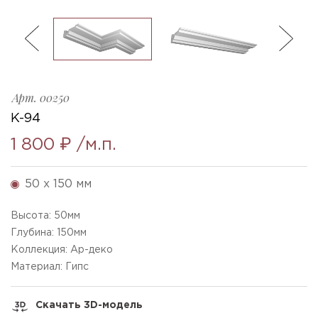
ль
3
Арт.
00250
K-94
1 800 ₽
/м.п.
50 x 150 мм
Высота:
50
мм
Глубина:
150
мм
Коллекция: Ар-деко
Материал: Гипс
Скачать 3D-модель