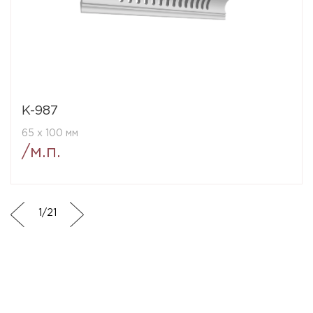
K-987
65 x 100 мм
/м.п.
1
/
21