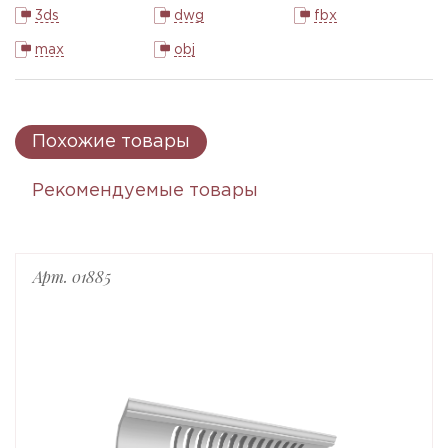
3ds
dwg
fbx
max
obj
Похожие товары
Рекомендуемые товары
Арт. 01885