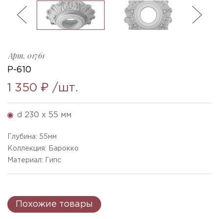
ль
3
R-610_230x55mm
Ellada
Sketchfab
Арт.
01761
Р-610
1 350 ₽
/шт.
d 230 x 55 мм
Глубина:
55
мм
Коллекция: Барокко
Материал: Гипс
Похожие товары