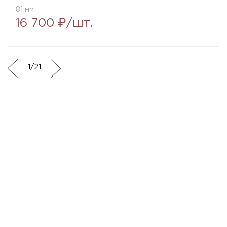
81 мм
16 700 ₽/шт.
1
/
21