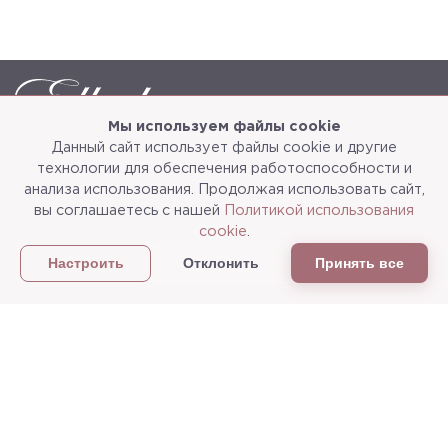
Мы используем файлы cookie
Данный сайт использует файлы cookie и другие
Каталог
О компании
технологии для обеспечения работоспособности и
анализа использования. Продолжая использовать сайт,
Услуги
3d-тур
вы соглашаетесь с нашей
Политикой использования
cookie
.
Сотрудничество
Доставка и упаковка
Отклонить
Принять все
Настроить
Политика конфиденциальности
Статьи
г.Мытищи, ул. Колонцова, д.5
Пн-пт: с 9:00 до 18:00, сб, вс - выходные дни
+7
(495) 625-05-50
+7 (495) 637-68-07
+7 (925) 183-09-30