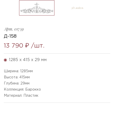
3D-модель
D-158_1285x415x29mm
Ellada
Sketchfab
Арт.
01759
Д-158
13 790 ₽
/шт.
1285 x 415 x 29 мм
Ширина:
1285
мм
Высота:
415
мм
Глубина:
29
мм
Коллекция: Барокко
Материал: Пластик