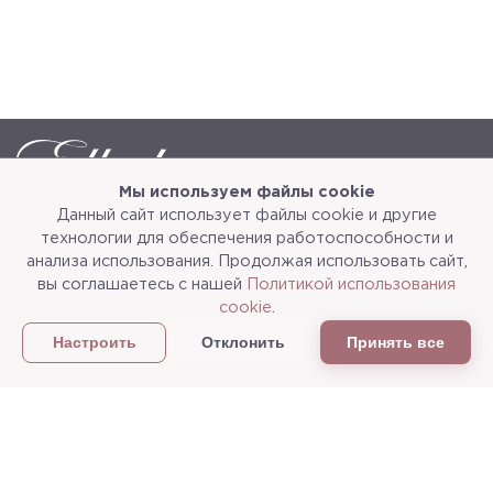
Мы используем файлы cookie
Данный сайт использует файлы cookie и другие
Каталог
О компании
технологии для обеспечения работоспособности и
анализа использования. Продолжая использовать сайт,
Услуги
3d-тур
вы соглашаетесь с нашей
Политикой использования
cookie
.
Сотрудничество
Доставка и упаковка
Отклонить
Принять все
Настроить
Политика конфиденциальности
Статьи
г.Мытищи, ул. Колонцова, д.5
Пн-пт: с 9:00 до 18:00, сб, вс - выходные дни
+7
(495) 625-05-50
+7 (495) 637-68-07
+7 (925) 183-09-30