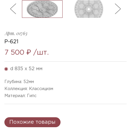
ль
3
R-621_835x52mm
Ellada
Sketchfab
Арт.
01763
Р-621
7 500 ₽
/шт.
d 835 x 52 мм
Глубина:
52
мм
Коллекция: Классицизм
Материал: Гипс
Похожие товары