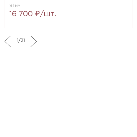
81 мм
16 700 ₽/шт.
1
/
21