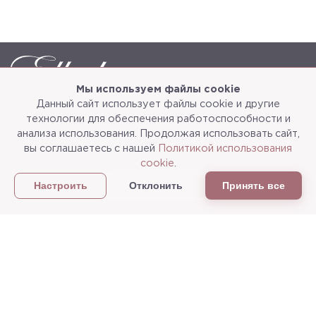
Мы используем файлы cookie
Данный сайт использует файлы cookie и другие
Каталог
О компании
технологии для обеспечения работоспособности и
анализа использования. Продолжая использовать сайт,
Услуги
3d-тур
вы соглашаетесь с нашей
Политикой использования
cookie
.
Сотрудничество
Доставка и упаковка
Отклонить
Принять все
Настроить
Политика конфиденциальности
Статьи
г.Мытищи, ул. Колонцова, д.5
Пн-пт: с 9:00 до 18:00, сб, вс - выходные дни
+7
(495) 625-05-50
+7 (495) 637-68-07
+7 (925) 183-09-30