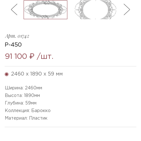
ль
3
R-450_1890x2460x59mm
Ellada
Sketchfab
Арт.
01742
Р-450
91 100 ₽
/шт.
2460 x 1890 x 59 мм
Ширина:
2460
мм
Высота:
1890
мм
Глубина:
59
мм
Коллекция: Барокко
Материал: Пластик