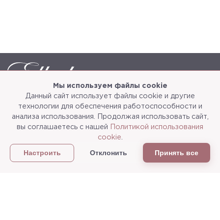
Мы используем файлы cookie
Данный сайт использует файлы cookie и другие
Каталог
О компании
технологии для обеспечения работоспособности и
анализа использования. Продолжая использовать сайт,
Услуги
3d-тур
вы соглашаетесь с нашей
Политикой использования
cookie
.
Сотрудничество
Доставка и упаковка
Отклонить
Принять все
Настроить
Политика конфиденциальности
Статьи
г.Мытищи, ул. Колонцова, д.5
Пн-пт: с 9:00 до 18:00, сб, вс - выходные дни
+7
(495) 625-05-50
+7 (495) 637-68-07
+7 (925) 183-09-30