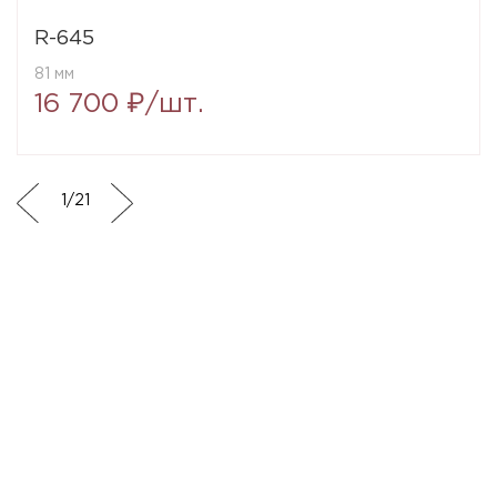
R-645
81 мм
16 700 ₽/шт.
1
/
21