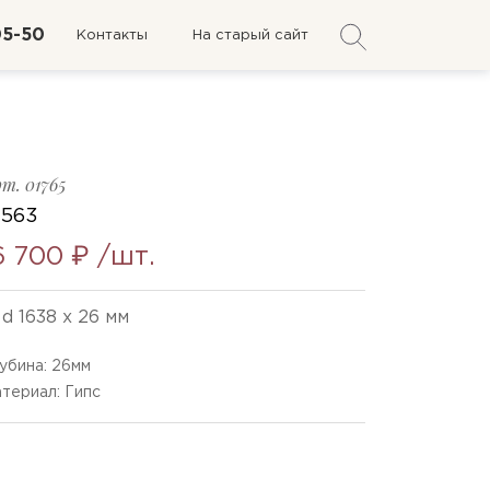
05-50
Контакты
На старый сайт
рт.
01765
-563
6 700 ₽
/шт.
d 1638 x 26 мм
убина:
26
мм
териал: Гипс