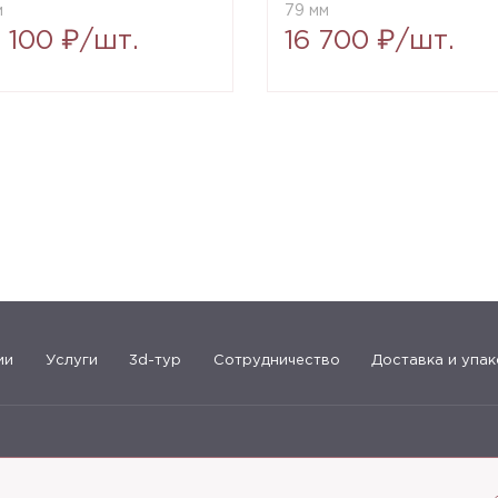
м
79 мм
7 100 ₽/шт.
16 700 ₽/шт.
ии
Услуги
3d-тур
Сотрудничество
Доставка и упак
183-09-30