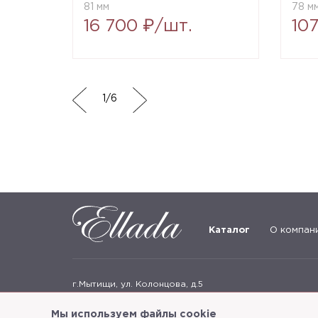
81 мм
78 м
16 700 ₽/шт.
10
1
/
6
Каталог
О компан
г.Мытищи, ул. Колонцова, д.5
Пн-пт: с 9:00 до 18:00, сб, вс - выходные дни
Мы используем файлы cookie
+7
(495) 625-05-50
+7 (495) 637-68-07
+7 (925) 