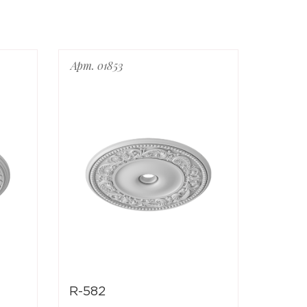
Арт. 01853
Арт. 0
R-582
R-611