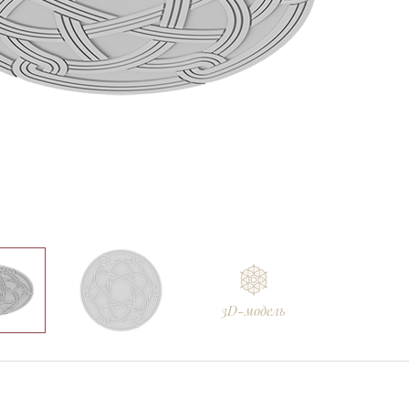
Ellada
Sketchfab
3D-модель