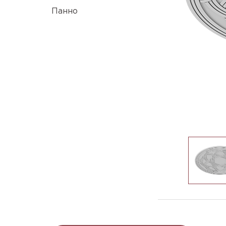
Панно
R-563_1638x26mm