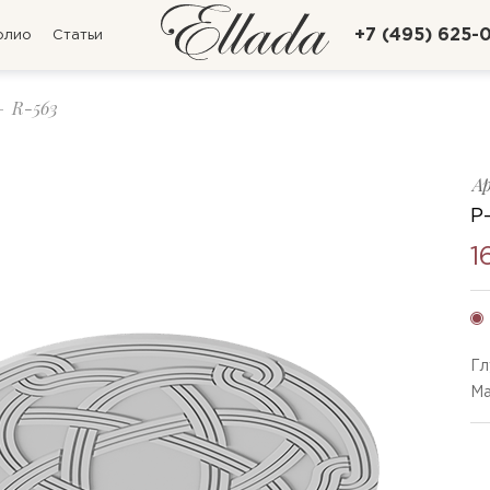
+7 (495) 625-
олио
Статьи
R-563
А
Р
1
Гл
Ма