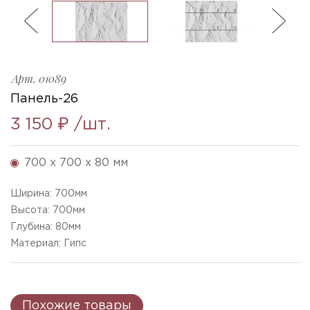
ль
3
Панель 26
Ellada
Sketchfab
Арт.
01089
Панель-26
3 150 ₽
/шт.
700 x 700 x 80 мм
Ширина:
700
мм
Высота:
700
мм
Глубина:
80
мм
Материал: Гипс
Похожие товары