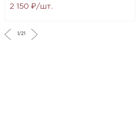
2 150 ₽/шт.
1
/
21