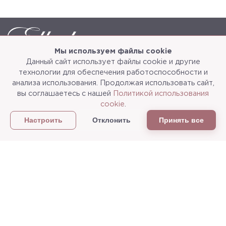
Мы используем файлы cookie
Данный сайт использует файлы cookie и другие
Каталог
О компании
технологии для обеспечения работоспособности и
анализа использования. Продолжая использовать сайт,
Услуги
3d-тур
вы соглашаетесь с нашей
Политикой использования
cookie
.
Сотрудничество
Доставка и упаковка
Отклонить
Принять все
Настроить
Политика конфиденциальности
Статьи
г.Мытищи, ул. Колонцова, д.5
Пн-пт: с 9:00 до 18:00, сб, вс - выходные дни
+7
(495) 625-05-50
+7 (495) 637-68-07
+7 (925) 183-09-30