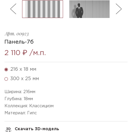
ль
3
RP-7b
Ellada
Sketchfab
Арт.
00923
Панель-7б
2 110 ₽
/м.п.
216 x 18 мм
300 x 25 мм
Ширина:
216
мм
Глубина:
18
мм
Коллекция: Классицизм
Материал: Гипс
Скачать 3D-модель