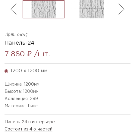
ль
3
Панель-24
Ellada
Sketchfab
Арт.
01015
Панель-24
7 880 ₽
/шт.
1200 x 1200 мм
Ширина:
1200
мм
Высота:
1200
мм
Коллекция: 289
Материал: Гипс
Панель-24 в интерьере
Состоит из 4-х частей