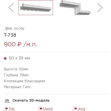
ль
3
T-738_h50x39mm
Ellada
Sketchfab
Арт.
00769
T-738
900 ₽
/м.п.
50 x 39 мм
Высота:
50
мм
Глубина:
39
мм
Коллекция: Классицизм
Материал: Гипс
Скачать 3D-модель
3ds
blend
dwg