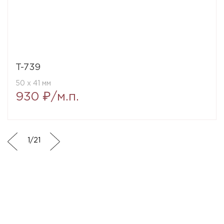
T-739
50 x 41 мм
930 ₽/м.п.
1
/
21