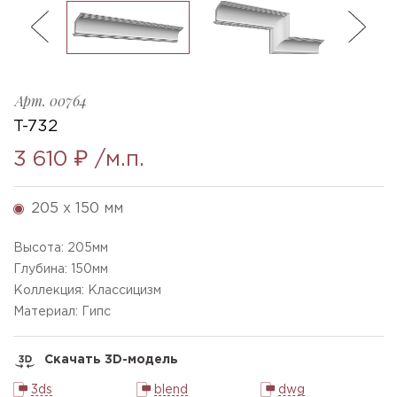
ль
3
T-732_h205x150mm
Ellada
Sketchfab
Арт.
00764
T-732
3 610 ₽
/м.п.
205 x 150 мм
Высота:
205
мм
Глубина:
150
мм
Коллекция: Классицизм
Материал: Гипс
Скачать 3D-модель
3ds
blend
dwg