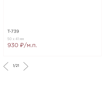
T-739
50 x 41 мм
930 ₽/м.п.
1
/
21