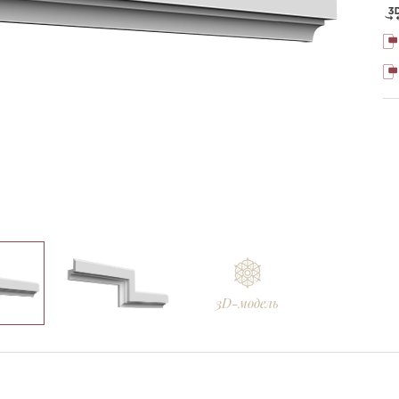
Ellada
Sketchfab
3D-модель