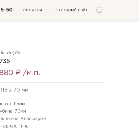
05-50
Контакты
На старый сайт
рт.
00766
-735
 880 ₽
/м.п.
115 x 70 мм
сота:
115
мм
убина:
70
мм
ллекция: Классицизм
териал: Гипс