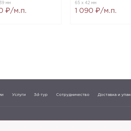
39 мм
65 x 42 мм
0 ₽/м.п.
1 090 ₽/м.п.
ии
Услуги
3d-тур
Сотрудничество
Доставка и упак
183-09-30