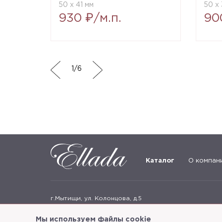
50 x 41 мм
50 x 
930 ₽/м.п.
90
1
/
6
Каталог
О компан
г.Мытищи, ул. Колонцова, д.5
Пн-пт: с 9:00 до 18:00, сб, вс - выходные дни
Мы используем файлы cookie
+7
(495) 625-05-50
+7 (495) 637-68-07
+7 (925) 