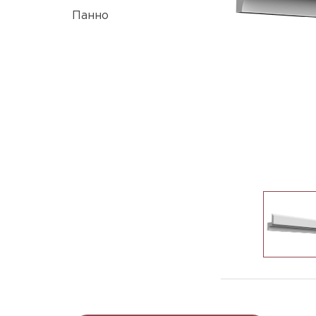
Панно
T-735_h115x70mm