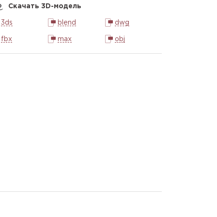
Скачать 3D-модель
3ds
blend
dwg
fbx
max
obj