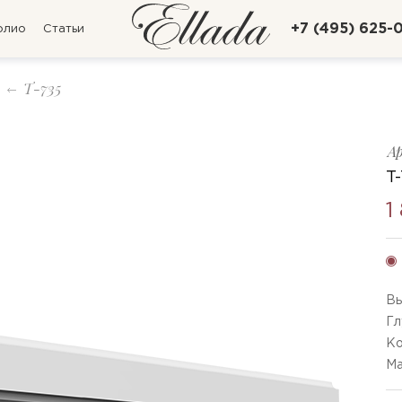
+7 (495) 625-
олио
Статьи
T-735
А
T
1
Вы
Гл
Ко
Ма