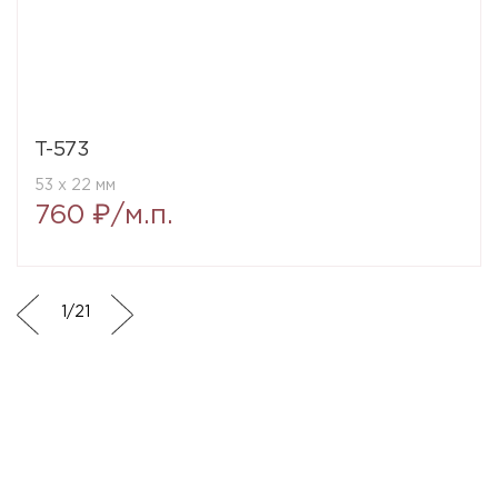
T-573
53 x 22 мм
760 ₽/м.п.
1
/
21