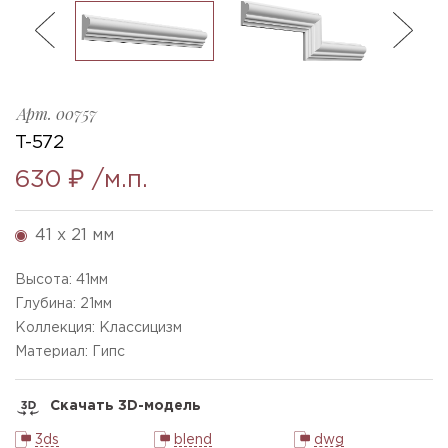
ль
3
T-572_h41x21mm
Ellada
Sketchfab
Арт.
00757
T-572
630 ₽
/м.п.
41 x 21 мм
Высота:
41
мм
Глубина:
21
мм
Коллекция: Классицизм
Материал: Гипс
Скачать 3D-модель
3ds
blend
dwg