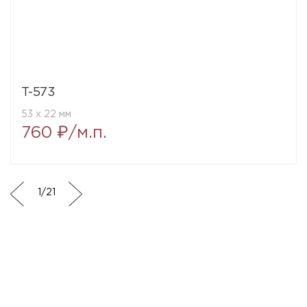
T-573
53 x 22 мм
760 ₽/м.п.
1
/
21