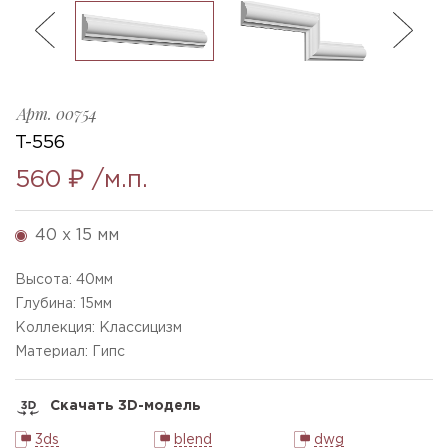
ль
3
T-556_h40x15mm
Ellada
Sketchfab
Арт.
00754
T-556
560 ₽
/м.п.
40 x 15 мм
Высота:
40
мм
Глубина:
15
мм
Коллекция: Классицизм
Материал: Гипс
Скачать 3D-модель
3ds
blend
dwg