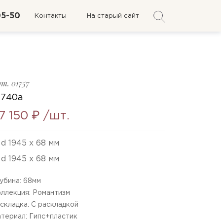
05-50
Контакты
На старый сайт
рт.
01757
-740а
7 150 ₽
/шт.
d 1945 x 68 мм
d 1945 x 68 мм
убина:
68
мм
ллекция: Романтизм
складка: С раскладкой
териал: Гипс+пластик