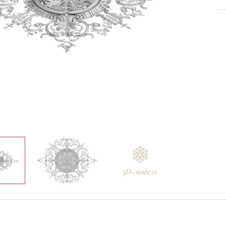
Ellada
Sketchfab
3D-модель