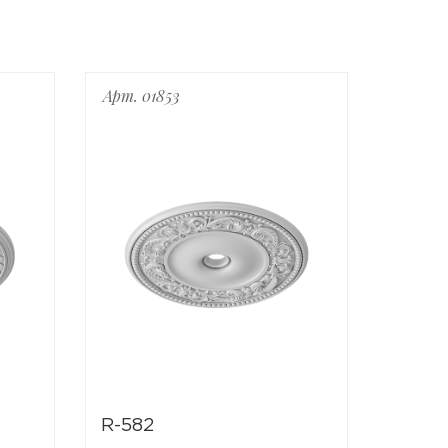
Арт. 01853
Арт. 0
R-582
R-611