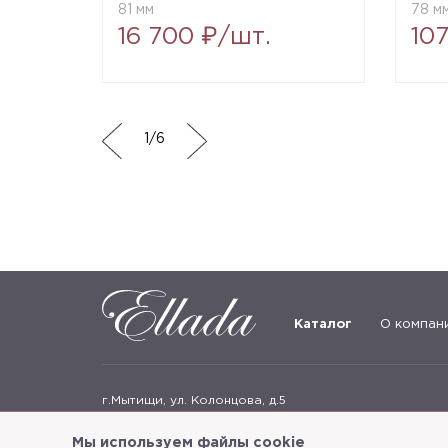
81 мм
78 м
16 700 ₽/шт.
10
1
/
6
Каталог
О компан
г.Мытищи, ул. Колонцова, д.5
Пн-пт: с 9:00 до 18:00, сб, вс - выходные дни
Мы используем файлы cookie
+7
(495) 625-05-50
+7 (495) 637-68-07
+7 (925) 