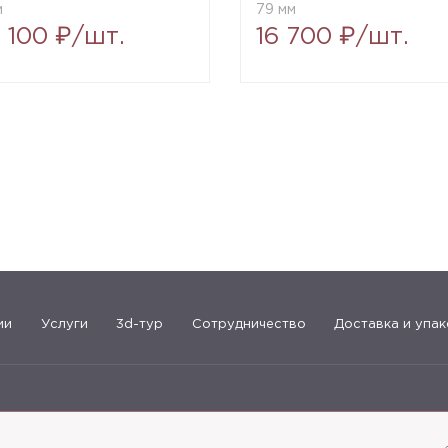
м
79 мм
7 100 ₽/шт.
16 700 ₽/шт.
ии
Услуги
3d-тур
Сотрудничество
Доставка и упак
183-09-30