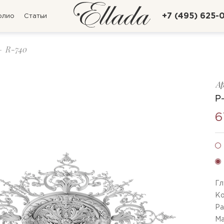
+7 (495) 625-
олио
Статьи
R-740
А
Р
6
Гл
Ко
Ра
Ма