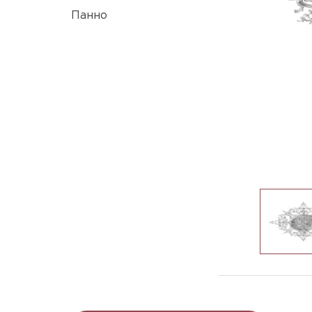
Панно
R-740_1945x68mm