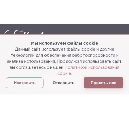
Мы используем файлы cookie
Данный сайт использует файлы cookie и другие
Каталог
О компании
технологии для обеспечения работоспособности и
анализа использования. Продолжая использовать сайт,
Услуги
3d-тур
вы соглашаетесь с нашей
Политикой использования
cookie
.
Сотрудничество
Доставка и упаковка
Отклонить
Принять все
Настроить
Политика конфиденциальности
Статьи
г.Мытищи, ул. Колонцова, д.5
Пн-пт: с 9:00 до 18:00, сб, вс - выходные дни
+7
(495) 625-05-50
+7 (495) 637-68-07
+7 (925) 183-09-30