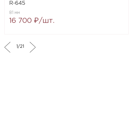
R-645
81 мм
16 700 ₽/шт.
1
/
21