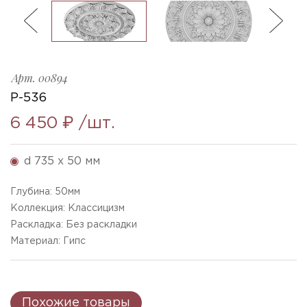
ль
3
R-536_735x50mm
Ellada
Sketchfab
Арт.
00894
Р-536
6 450 ₽
/шт.
d 735 x 50 мм
Глубина:
50
мм
Коллекция: Классицизм
Раскладка: Без раскладки
Материал: Гипс
Похожие товары