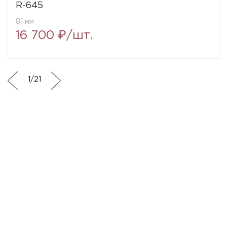
R-645
81 мм
16 700 ₽/шт.
1
/
21