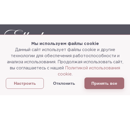
Мы используем файлы cookie
Данный сайт использует файлы cookie и другие
Каталог
О компании
технологии для обеспечения работоспособности и
анализа использования. Продолжая использовать сайт,
Услуги
3d-тур
вы соглашаетесь с нашей
Политикой использования
cookie
.
Сотрудничество
Доставка и упаковка
Отклонить
Принять все
Настроить
Политика конфиденциальности
Статьи
г.Мытищи, ул. Колонцова, д.5
Пн-пт: с 9:00 до 18:00, сб, вс - выходные дни
+7
(495) 625-05-50
+7 (495) 637-68-07
+7 (925) 183-09-30