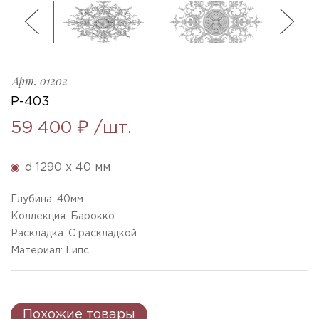
ль
3
R-403_1290x40mm
Ellada
Sketchfab
Арт.
01202
Р-403
59 400 ₽
/шт.
d 1290 x 40 мм
Глубина:
40
мм
Коллекция: Барокко
Раскладка: С раскладкой
Материал: Гипс
Похожие товары