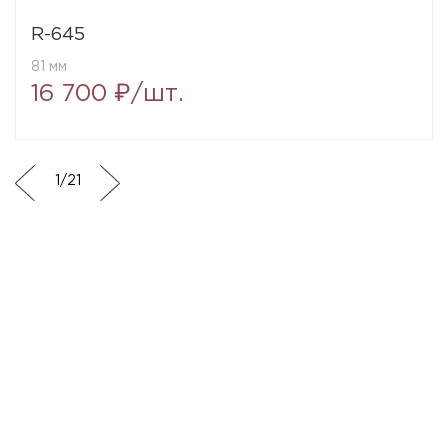
R-645
81 мм
16 700 ₽/шт.
1
/
21