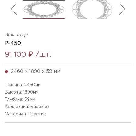
ль
3
R-450_1890x2460x59mm
Ellada
Sketchfab
Арт.
01742
Р-450
91 100 ₽
/шт.
2460 x 1890 x 59 мм
Ширина:
2460
мм
Высота:
1890
мм
Глубина:
59
мм
Коллекция: Барокко
Материал: Пластик