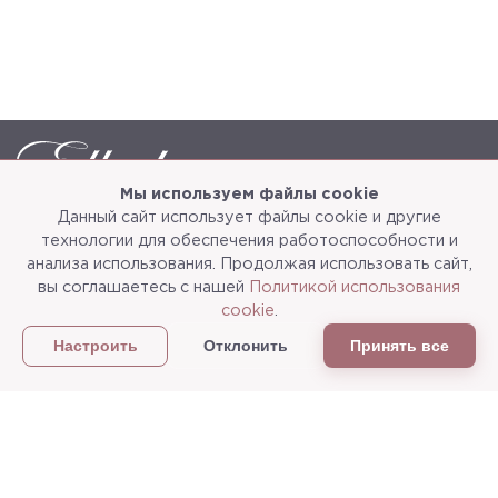
Мы используем файлы cookie
Данный сайт использует файлы cookie и другие
Каталог
О компании
технологии для обеспечения работоспособности и
анализа использования. Продолжая использовать сайт,
Услуги
3d-тур
вы соглашаетесь с нашей
Политикой использования
cookie
.
Сотрудничество
Доставка и упаковка
Отклонить
Принять все
Настроить
Политика конфиденциальности
Статьи
г.Мытищи, ул. Колонцова, д.5
Пн-пт: с 9:00 до 18:00, сб, вс - выходные дни
+7
(495) 625-05-50
+7 (495) 637-68-07
+7 (925) 183-09-30