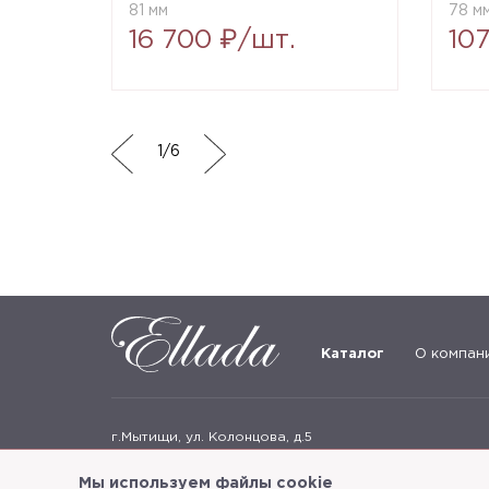
81 мм
78 м
16 700 ₽/шт.
10
1
/
6
Каталог
О компан
г.Мытищи, ул. Колонцова, д.5
Пн-пт: с 9:00 до 18:00, сб, вс - выходные дни
Мы используем файлы cookie
+7
(495) 625-05-50
+7 (495) 637-68-07
+7 (925) 