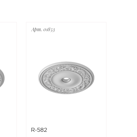
Арт. 01853
Арт. 0
R-582
R-611