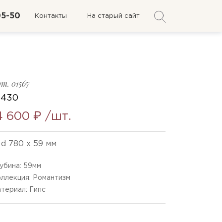
05-50
Контакты
На старый сайт
рт.
01567
-430
4 600 ₽
/шт.
d 780 x 59 мм
убина:
59
мм
ллекция: Романтизм
териал: Гипс