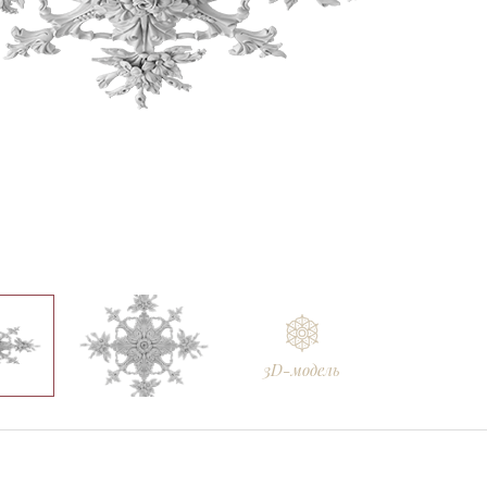
Ellada
Sketchfab
3D-модель