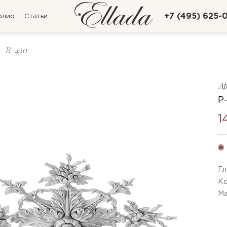
+7 (495) 625-
олио
Статьи
R-430
А
Р
1
Гл
Ко
Ма