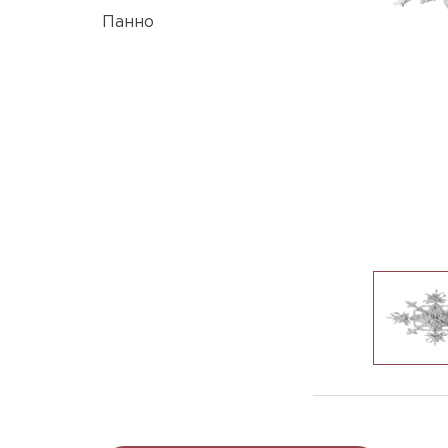
Панно
R-430_780x59mm