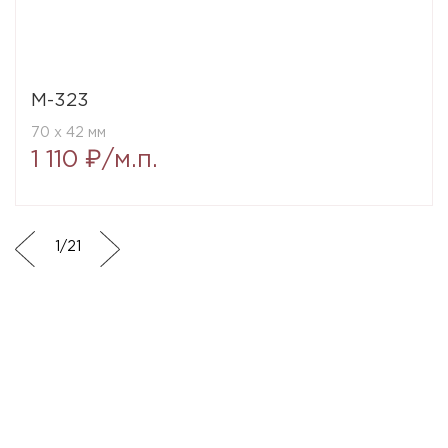
M-323
70 x 42 мм
1 110 ₽/м.п.
1
/
21