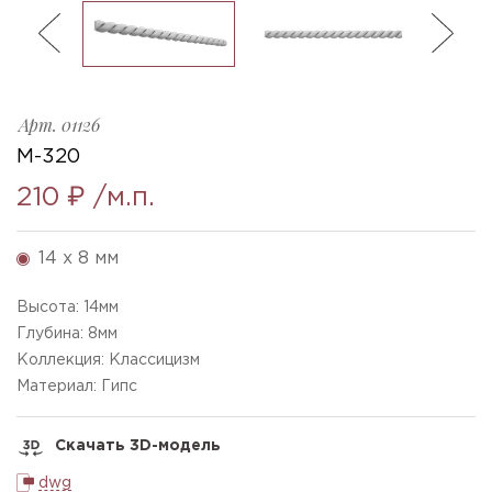
ль
3
M-320_h14x8mm
Ellada
Sketchfab
Арт.
01126
M-320
210 ₽
/м.п.
14 x 8 мм
Высота:
14
мм
Глубина:
8
мм
Коллекция: Классицизм
Материал: Гипс
Скачать 3D-модель
dwg