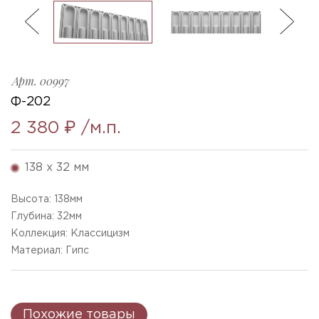
ль
3
F-202_h138x32mm
Ellada
Sketchfab
Арт.
00997
Ф-202
2 380 ₽
/м.п.
138 x 32 мм
Высота:
138
мм
Глубина:
32
мм
Коллекция: Классицизм
Материал: Гипс
Похожие товары