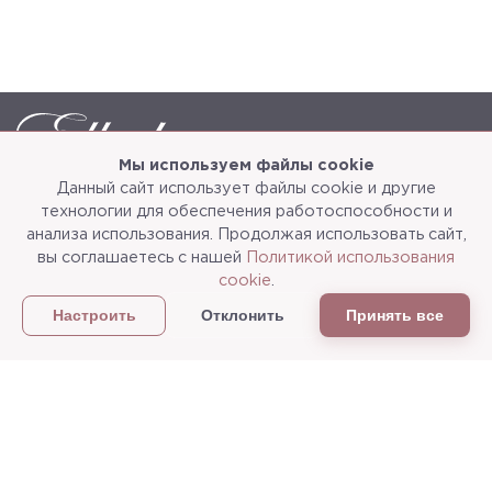
Мы используем файлы cookie
Данный сайт использует файлы cookie и другие
Каталог
О компании
технологии для обеспечения работоспособности и
анализа использования. Продолжая использовать сайт,
Услуги
3d-тур
вы соглашаетесь с нашей
Политикой использования
cookie
.
Сотрудничество
Доставка и упаковка
Отклонить
Принять все
Настроить
Политика конфиденциальности
Статьи
г.Мытищи, ул. Колонцова, д.5
Пн-пт: с 9:00 до 18:00, сб, вс - выходные дни
+7
(495) 625-05-50
+7 (495) 637-68-07
+7 (925) 183-09-30