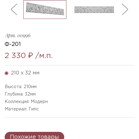
ль
3
F-201_h210x32mm
Ellada
Sketchfab
Арт.
00996
Ф-201
2 330 ₽
/м.п.
210 x 32 мм
Высота:
210
мм
Глубина:
32
мм
Коллекция: Модерн
Материал: Гипс
Похожие товары