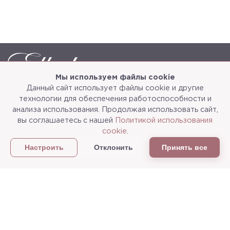
Мы используем файлы cookie
Данный сайт использует файлы cookie и другие
Каталог
О компании
технологии для обеспечения работоспособности и
анализа использования. Продолжая использовать сайт,
Услуги
3d-тур
вы соглашаетесь с нашей
Политикой использования
cookie
.
Сотрудничество
Доставка и упаковка
Отклонить
Принять все
Настроить
Политика конфиденциальности
Статьи
г.Мытищи, ул. Колонцова, д.5
Пн-пт: с 9:00 до 18:00, сб, вс - выходные дни
+7
(495) 625-05-50
+7 (495) 637-68-07
+7 (925) 183-09-30