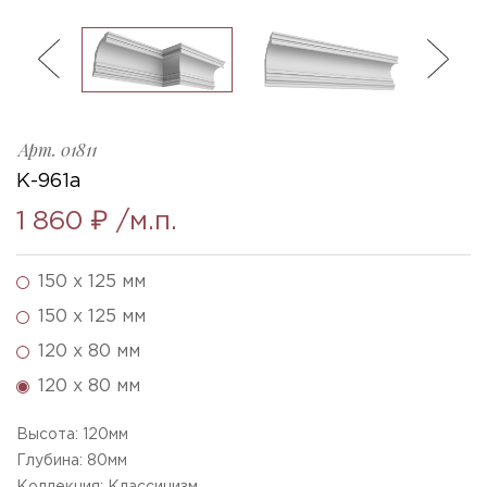
ль
3
K-961a_h120x80mm
Ellada
Sketchfab
Арт.
01811
К-961а
1 860 ₽
/м.п.
150 x 125 мм
150 x 125 мм
120 x 80 мм
120 x 80 мм
Высота:
120
мм
Глубина:
80
мм