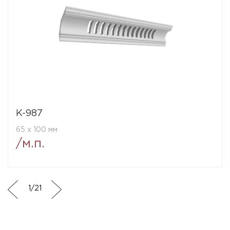
K-987
65 x 100 мм
/м.п.
1
/
21