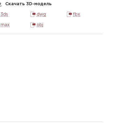
Скачать 3D-модель
3ds
dwg
fbx
max
obj