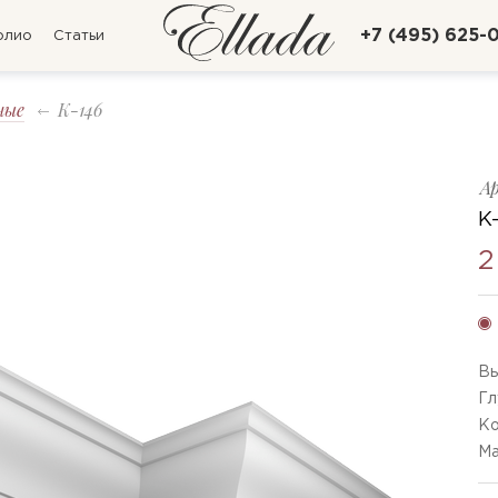
+7 (495) 625-
олио
Статьи
ные
K-146
А
K
2
Вы
Гл
Ко
Ма