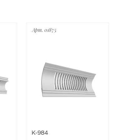
Арт. 01875
Арт. 0
K-984
K-983