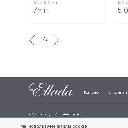
65 x 100 мм
100 
/м.п.
5 0
1
/
6
Каталог
О компан
г.Мытищи, ул. Колонцова, д.5
Пн-пт: с 9:00 до 18:00, сб, вс - выходные дни
Мы используем файлы cookie
+7
(495) 625-05-50
+7 (495) 637-68-07
+7 (925) 