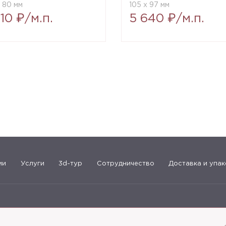
x 80 мм
105 x 97 мм
10 ₽/м.п.
5 640 ₽/м.п.
ии
Услуги
3d-тур
Сотрудничество
Доставка и упак
183-09-30