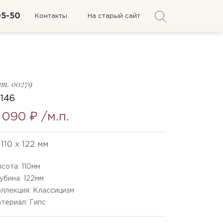
05-50
Контакты
На старый сайт
рт.
00279
-146
 090 ₽
/м.п.
110 x 122 мм
сота:
110
мм
убина:
122
мм
ллекция: Классицизм
териал: Гипс