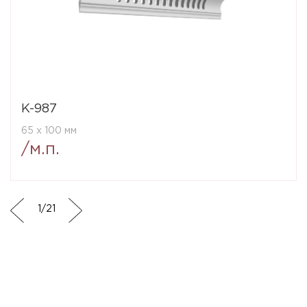
K-987
65 x 100 мм
/м.п.
1
/
21