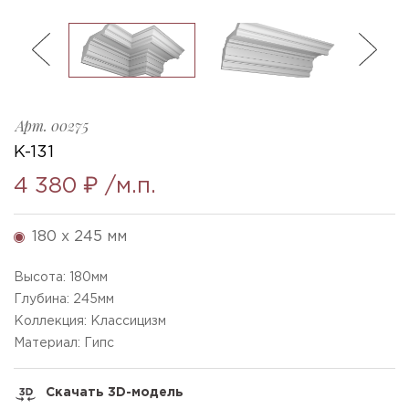
ль
3
Арт.
00275
K-131
4 380 ₽
/м.п.
180 x 245 мм
Высота:
180
мм
Глубина:
245
мм
Коллекция: Классицизм
Материал: Гипс
Скачать 3D-модель