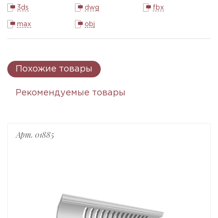
3ds
dwg
fbx
max
obj
Похожие товары
Рекомендуемые товары
Арт. 01885