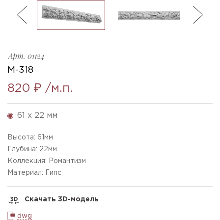
ль
3
M-318_h61x22mm
Ellada
Sketchfab
Арт.
01124
M-318
820 ₽
/м.п.
61 x 22 мм
Высота:
61
мм
Глубина:
22
мм
Коллекция: Романтизм
Материал: Гипс
Скачать 3D-модель
dwg