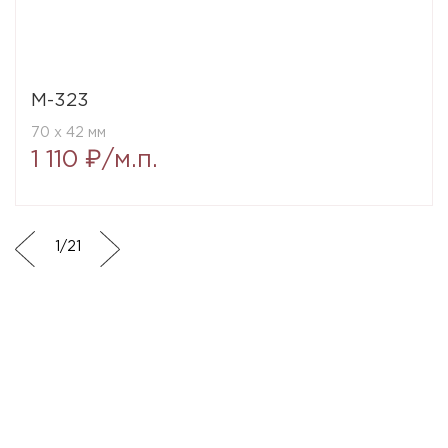
M-323
70 x 42 мм
1 110 ₽/м.п.
1
/
21