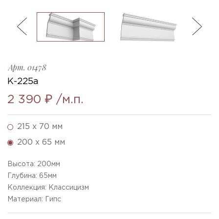
ль
3
K-225a_h200x65mm
Ellada
Sketchfab
Арт.
01478
К-225а
2 390 ₽
/м.п.
215 x 70 мм
200 x 65 мм
Высота:
200
мм
Глубина:
65
мм
Коллекция: Классицизм
Материал: Гипс