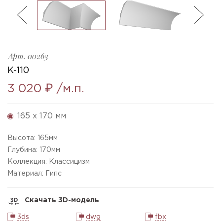
ль
3
Арт.
00263
K-110
3 020 ₽
/м.п.
165 x 170 мм
Высота:
165
мм
Глубина:
170
мм
Коллекция: Классицизм
Материал: Гипс
Скачать 3D-модель
3ds
dwg
fbx