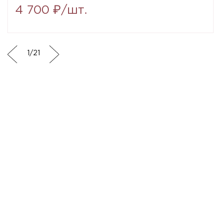
4 700 ₽/шт.
1
/
21