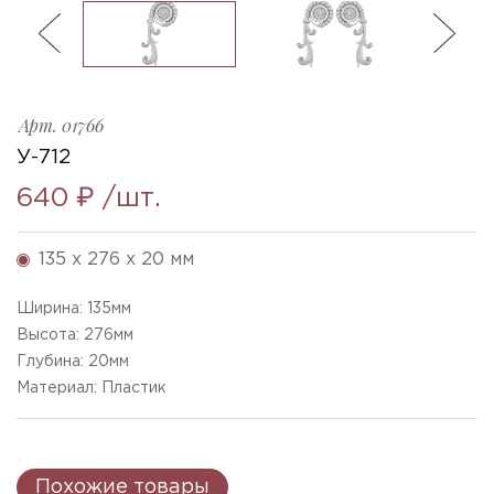
ль
3
U-712_276x135x20mm
Ellada
Sketchfab
Арт.
01766
У-712
640 ₽
/шт.
135 x 276 x 20 мм
Ширина:
135
мм
Высота:
276
мм
Глубина:
20
мм
Материал: Пластик
Похожие товары