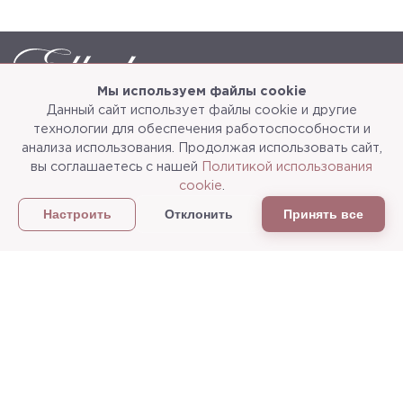
Мы используем файлы cookie
Данный сайт использует файлы cookie и другие
Каталог
О компании
технологии для обеспечения работоспособности и
анализа использования. Продолжая использовать сайт,
Услуги
3d-тур
вы соглашаетесь с нашей
Политикой использования
cookie
.
Сотрудничество
Доставка и упаковка
Отклонить
Принять все
Настроить
Политика конфиденциальности
Статьи
г.Мытищи, ул. Колонцова, д.5
Пн-пт: с 9:00 до 18:00, сб, вс - выходные дни
+7
(495) 625-05-50
+7 (495) 637-68-07
+7 (925) 183-09-30