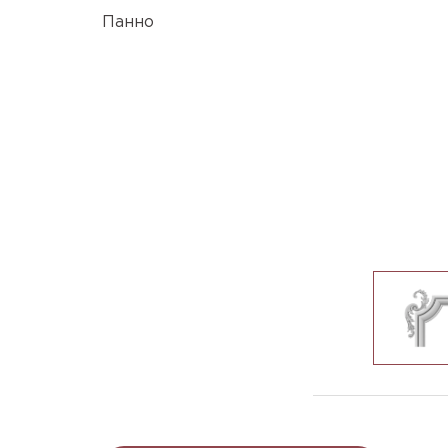
Панно
U-663_200x75x18m