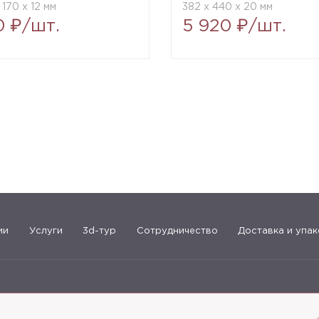
 170 x 12 мм
382 x 440 x 20 мм
0 ₽/шт.
5 920 ₽/шт.
ии
Услуги
3d-тур
Сотрудничество
Доставка и упак
183-09-30