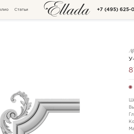
+7 (495) 625-
олио
Статьи
А
У
8
Ши
Вы
Гл
Ко
Ма