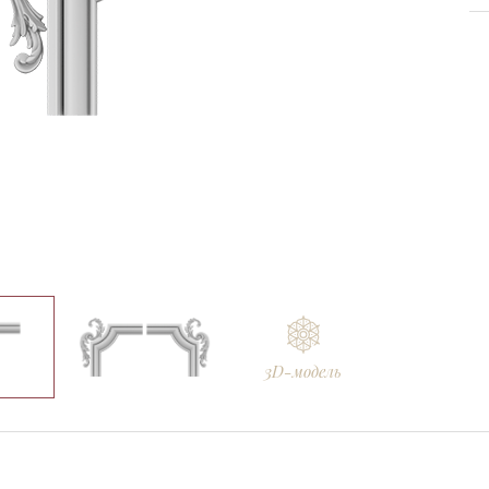
m
Ellada
Sketchfab
3D-модель