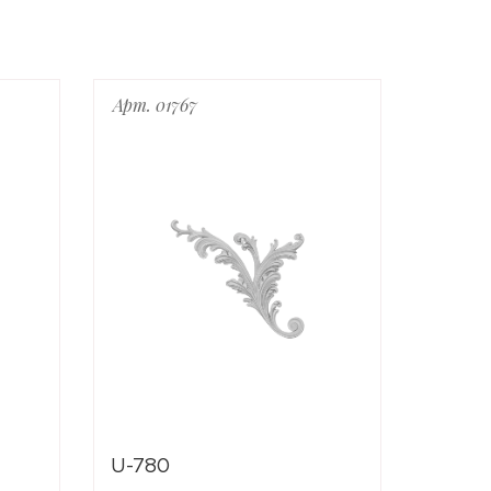
Арт. 01767
Арт. 0
U-780
U-712