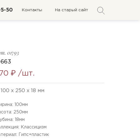
05-50
Контакты
На старый сайт
рт.
01793
-663
70 ₽
/шт.
100 x 250 x 18 мм
рина:
100
мм
сота:
250
мм
убина:
18
мм
ллекция: Классицизм
териал: Гипс+пластик