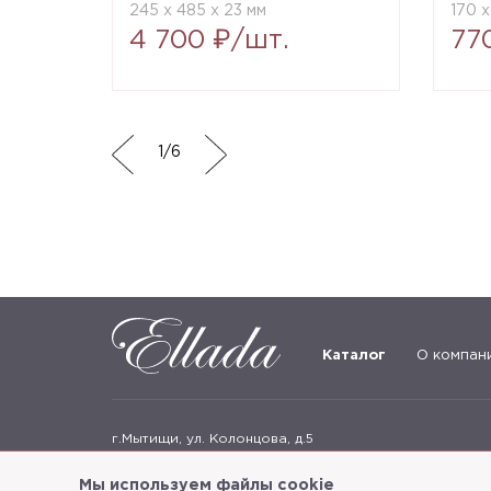
245 x 485 x 23 мм
170 x
4 700 ₽/шт.
77
1
/
6
Каталог
О компан
г.Мытищи, ул. Колонцова, д.5
Пн-пт: с 9:00 до 18:00, сб, вс - выходные дни
Мы используем файлы cookie
+7
(495) 625-05-50
+7 (495) 637-68-07
+7 (925) 