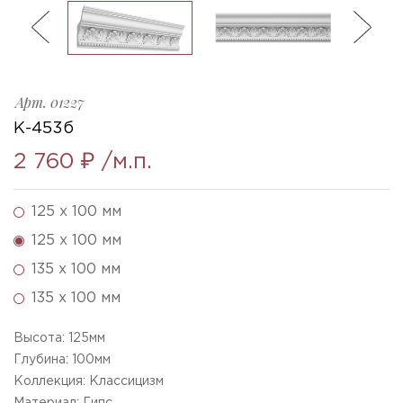
ль
3
K-453b_h125x100mm
Ellada
Sketchfab
Арт.
01227
К-453б
2 760 ₽
/м.п.
125 x 100 мм
125 x 100 мм
135 x 100 мм
135 x 100 мм
Высота:
125
мм
Глубина:
100
мм
Коллекция: Классицизм