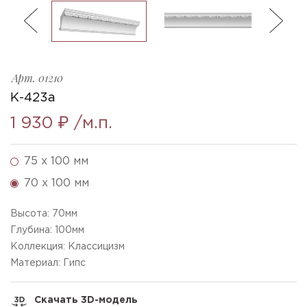
ль
3
K-423a_h70x100mm
Ellada
Sketchfab
Арт.
01210
К-423а
1 930 ₽
/м.п.
75 x 100 мм
70 x 100 мм
Высота:
70
мм
Глубина:
100
мм
Коллекция: Классицизм
Материал: Гипс
Скачать 3D-модель