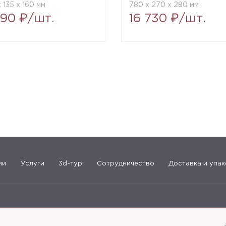
 135 x 160 мм
780 x 270 x 280 мм
790 ₽/шт.
16 730 ₽/шт.
ии
Услуги
3d-тур
Сотрудничество
Доставка и упак
183-09-30