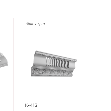
Арт. 01320
Арт. 01
K-413
K-412