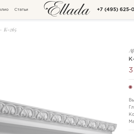
+7 (495) 625-
олио
Статьи
K-265
А
К
3
Вы
Гл
Ко
Ма