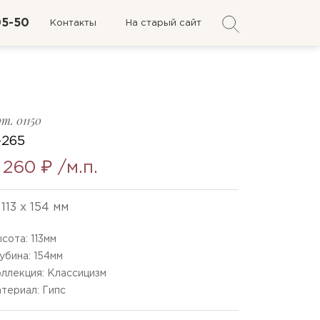
05-50
Контакты
На старый сайт
рт.
01150
-265
 260 ₽
/м.п.
113 x 154 мм
сота:
113
мм
убина:
154
мм
ллекция: Классицизм
териал: Гипс