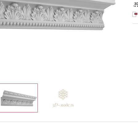
Ellada
Sketchfab
3D-модель