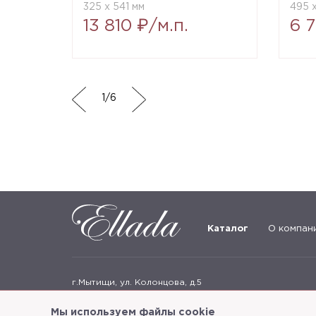
325 x 541 мм
495 x
13 810 ₽/м.п.
6 
1
/
6
Каталог
О компан
г.Мытищи, ул. Колонцова, д.5
Пн-пт: с 9:00 до 18:00, сб, вс - выходные дни
Мы используем файлы cookie
+7
(495) 625-05-50
+7 (495) 637-68-07
+7 (925) 