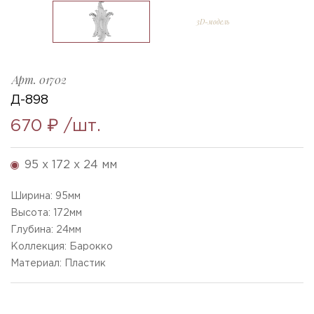
3D-модель
D-898_172x95x24mm
Ellada
Sketchfab
Арт.
01702
Д-898
670 ₽
/шт.
95 x 172 x 24 мм
Ширина:
95
мм
Высота:
172
мм
Глубина:
24
мм
Коллекция: Барокко
Материал: Пластик