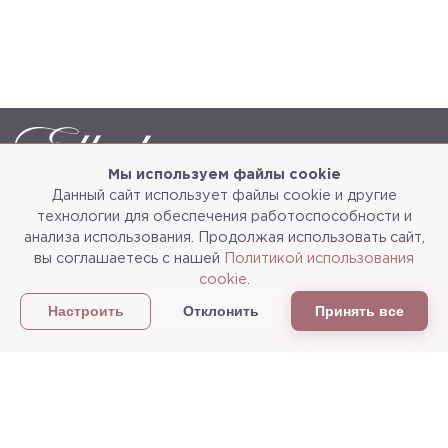
Мы используем файлы cookie
Данный сайт использует файлы cookie и другие
Каталог
О компании
технологии для обеспечения работоспособности и
анализа использования. Продолжая использовать сайт,
Услуги
3d-тур
вы соглашаетесь с нашей
Политикой использования
cookie
.
Сотрудничество
Доставка и упаковка
Отклонить
Принять все
Настроить
Политика конфиденциальности
Статьи
г.Мытищи, ул. Колонцова, д.5
Пн-пт: с 9:00 до 18:00, сб, вс - выходные дни
+7
(495) 625-05-50
+7 (495) 637-68-07
+7 (925) 183-09-30