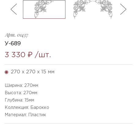
ль
3
U-689_270x270x15mm
Ellada
Sketchfab
Арт.
01437
У-689
3 330 ₽
/шт.
270 x 270 x 15 мм
Ширина:
270
мм
Высота:
270
мм
Глубина:
15
мм
Коллекция: Барокко
Материал: Пластик