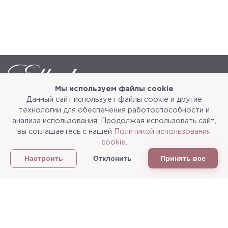
Мы используем файлы cookie
Данный сайт использует файлы cookie и другие
Каталог
О компании
технологии для обеспечения работоспособности и
анализа использования. Продолжая использовать сайт,
Услуги
3d-тур
вы соглашаетесь с нашей
Политикой использования
cookie
.
Сотрудничество
Доставка и упаковка
Отклонить
Принять все
Настроить
Политика конфиденциальности
Статьи
г.Мытищи, ул. Колонцова, д.5
Пн-пт: с 9:00 до 18:00, сб, вс - выходные дни
+7
(495) 625-05-50
+7 (495) 637-68-07
+7 (925) 183-09-30